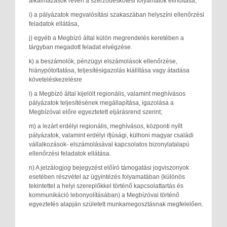
alkalmazások révén a szerződéskötési folyamatok elindítása;
i) a pályázatok megvalósítási szakaszában helyszíni ellenőrzési
feladatok ellátása,
j) egyéb a Megbízó által külön megrendelés keretében a
tárgyban megadott feladat elvégzése.
k) a beszámolók, pénzügyi elszámolások ellenőrzése,
hiánypótoltatása, teljesítésigazolás kiállítása vagy átadása
követeléskezelésre
l) a Megbízó által kijelölt regionális, valamint meghívásos
pályázatok teljesítésének megállapítása, igazolása a
Megbízóval előre egyeztetett eljárásrend szerint;
m) a lezárt erdélyi regionális, meghívásos, központi nyílt
pályázatok, valamint erdélyi ifjúsági, külhoni magyar családi
vállalkozások- elszámolásával kapcsolatos bizonylatalapú
ellenőrzési feladatok ellátása.
n) A jelzálogjog bejegyzést előíró támogatási jogviszonyok
esetében részvétel az ügyintézés folyamatában (különös
tekintettel a helyi szereplőkkel történő kapcsolattartás és
kommunikáció lebonyolításában) a Megbízóval történő
egyeztetés alapján született munkamegosztásnak megfelelően.