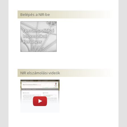
Belépés a NIR-be
NIR elszámolási videók