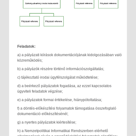
Feladatok:
a) a pályázati kiírások dokumentációjának kidolgozásában való
közreműködés;
b) a pályázók részére történő információszolgáltatás;
c) tájékoztató irodai ügyfélszolgálat működtetése;
d) a beérkező pályázatok fogadása, az ezzel kapcsolatos
ügyviteli feladatok végzése;
e) a pályázatok formai értékelése, hiánypótoltatása;
f) a döntés-előkészítési folyamatok támogatása összefoglaló
dokumentáció előkészítésénél;
g) a nyertes pályázatok kiértesítése;
h) a Nemzetpolitikai Informatikai Rendszerben elérhető